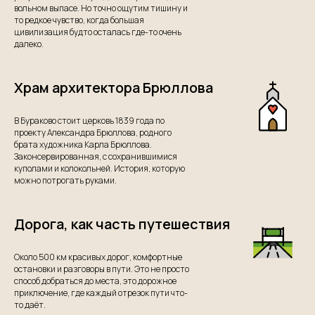
вольном выпасе. Но точно ощутим тишину и
то редкое чувство, когда большая
цивилизация будто осталась где-то очень
далеко.
Храм архитектора Брюллова
В Бураково стоит церковь 1839 года по
проекту Александра Брюллова, родного
брата художника Карла Брюллова.
Законсервированная, с сохранившимися
куполами и колокольней. История, которую
можно потрогать руками.
Дорога, как часть путешествия
Около 500 км красивых дорог, комфортные
остановки и разговоры в пути. Это не просто
способ добраться до места, это дорожное
приключение, где каждый отрезок пути что-
то даёт.