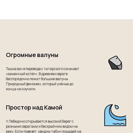
Огромные валуны
Ташказан в переводе с татарского означает
«каменный котёл». В древнем овраге
беспорядочно лежат большие валуны.
Природный феномен, который учёные до
конца не изучили.
Простор над Камой
У Лебедино открывается высокий берег с
резными оврагами и бескрайним видом на
реку. Если повезёт, увидим табун лошадей на