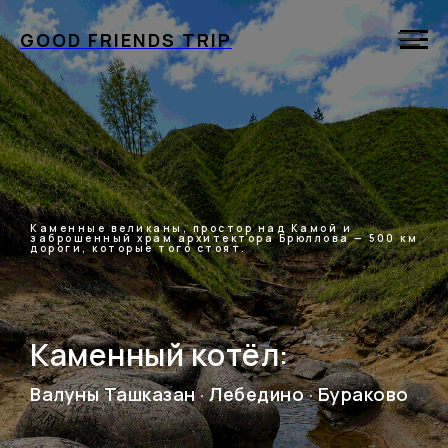
GOOD FRIENDS TRIP
Каменные великаны, простор над Камой и
заброшенный храм архитектора Брюллова — 500 км
дороги, которые того стоят.
Каменный котёл:
Валуны Ташказан · Лебедино · Бураково