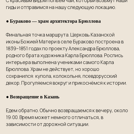
С красивым видом попьем чай, который возьмут наши
гиды и отправимся на нашу следующую локацию.
●
Бураково — храм архитектора Брюллова
Финальная точка маршрута. Церковь Казанской
иконы Божией Матери в селе Бураково построена в
1839–1851 годах по проекту Александра Брюллова,
родного брата художника Карла Брюллова. Роспись
интерьера выполнена учениками самого Карла
Брюллова. Храм не действует, но хорошо
сохранился: купола, колокольня, псевдорусский
декор. Прогуляемся вокруг и прикоснёмся к истории.
●
Возвращение в Казань
Едем обратно. Обычно возвращаемся к вечеру, около
19:00. Время может немного отличаться, в
зависимости от дорожной ситуации.