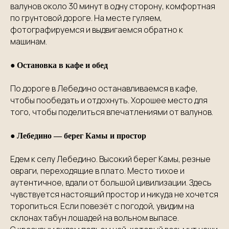
валунов около 30 минут в одну сторону, комфортная
по грунтовой дороге. На месте гуляем,
фотографируемся и выдвигаемся обратно к
машинам.
●
Остановка в кафе и обед
По дороге в Лебедино останавливаемся в кафе,
чтобы пообедать и отдохнуть. Хорошее место для
того, чтобы поделиться впечатлениями от валунов.
●
Лебедино — берег Камы и простор
Едем к селу Лебедино. Высокий берег Камы, резные
овраги, переходящие в плато. Место тихое и
аутентичное, вдали от большой цивилизации. Здесь
чувствуется настоящий простор и никуда не хочется
торопиться. Если повезёт с погодой, увидим на
склонах табун лошадей на вольном выпасе.